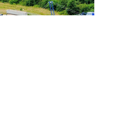
Nachtverladung am Kieswerk Bad
Fallingbostel
Eine eigenständige Verladung ist in Bad
Fallingbostel zu jeder Tages- und Nachtzeit
möglich. Hierzu benötigen Sie lediglich
eine Fahrzeugkarte mit der Sie auf das
Werkgelände kommen und die Verladung
starten können.