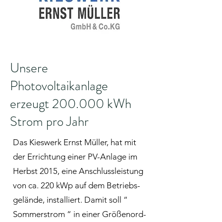
Unsere
Photovoltaikanlage
erzeugt 200.000 kWh
Strom pro Jahr
Das Kies­werk Ernst Mül­ler, hat mit
der Er­rich­tung ei­ner PV-An­la­ge im
Herbst 2015, ei­ne An­schluss­leis­tung
von ca. 220 kWp auf dem Be­triebs­
ge­län­de, in­stal­liert. Da­mit soll “
Som­mer­strom “ in ei­ner Grö­ßen­ord­