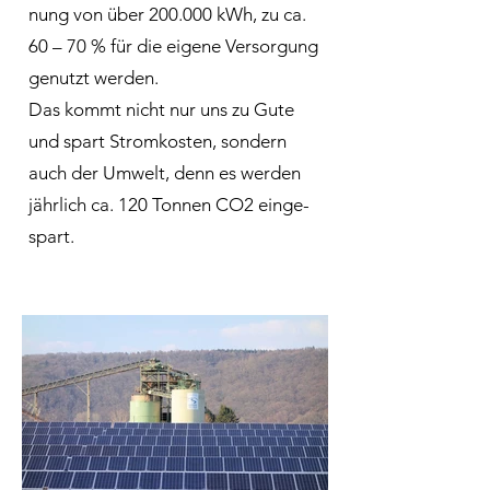
nung von über 200.000 kWh, zu ca.
60 – 70 % für die ei­ge­ne Ver­sor­gung
ge­nutzt wer­den.
Das kommt nicht nur uns zu Gu­te
und spart Strom­kos­ten, son­dern
auch der Um­welt, denn es wer­den
jähr­lich ca. 120 Ton­nen CO2 ein­ge­
spart.