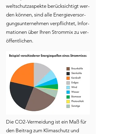
welt­schutz­as­pek­te be­rück­sich­tigt wer­
den kön­nen, sind al­le En­er­gie­ver­sor­
gungs­un­ter­neh­men ver­pflich­tet, In­for­
ma­tio­nen über Ih­ren Strom­mix zu ver­
öf­fent­li­chen.
Die CO2-Ver­mei­dung ist ein Maß für
den Bei­trag zum Kli­ma­schutz und