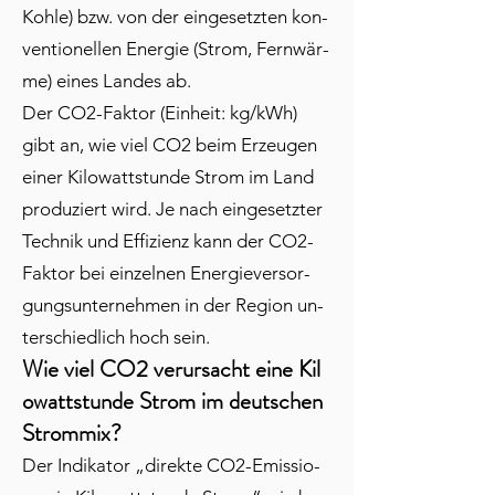
Koh­le) bzw. von der ein­ge­setz­ten kon­
ven­tio­nel­len En­er­gie (Strom, Fern­wär­
me) ei­nes Lan­des ab.
Der CO2-Fak­tor (Ein­heit: kg/kWh)
gibt an, wie viel CO2 beim Er­zeu­gen
ei­ner Ki­lo­watt­stun­de Strom im Land
pro­du­ziert wird. Je nach ein­ge­setz­ter
Tech­nik und Ef­fi­zi­enz kann der CO2-
Fak­tor bei ein­zel­nen En­er­gie­ver­sor­
gungs­un­ter­neh­men in der Re­gi­on un­
ter­schied­lich hoch sein.
Wie viel CO2 ver­ur­sacht ei­ne Ki­l
o­watt­stun­de Strom im deut­schen
Strom­mix?
Der In­di­ka­tor „di­rek­te CO2-Emis­sio­