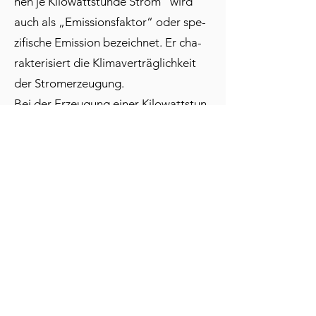
nen je Ki­lo­watt­stun­de Strom“ wird
auch als „Emis­si­ons­fak­tor“ oder spe­
zi­fi­sche Emis­si­on be­zeich­net. Er cha­
rak­te­ri­siert die Kli­ma­ver­träg­lich­keit
der Strom­er­zeu­gung.
Bei der Er­zeu­gung ei­ner Ki­lo­watt­stun­
de Strom für den End­ver­brauch oh­ne
Be­rück­sich­ti­gung des Strom­han­dels­
sal­dos wur­den in Deutsch­land im Jahr
2012 durch­schnitt­lich 584 Gramm
Koh­len­di­oxid als di­rek­te Emis­sio­nen
aus der Ver­bren­nung fos­si­ler En­er­gie­
trä­ger emit­tiert.