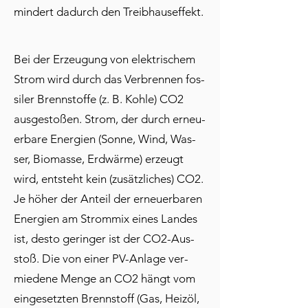
min­dert da­durch den Treib­haus­ef­fekt.
Bei der Er­zeu­gung von elek­tri­schem
Strom wird durch das Ver­bren­nen fos­
si­ler Brenn­stof­fe (z. B. Koh­le) CO2
aus­ge­sto­ßen. Strom, der durch er­neu­
er­ba­re En­er­gi­en (Son­ne, Wind, Was­
ser, Bio­mas­se, Erd­wär­me) er­zeugt
wird, ent­steht kein (zu­sätz­li­ches) CO2.
Je hö­her der An­teil der er­neu­er­ba­ren
En­er­gi­en am Strom­mix ei­nes Lan­des
ist, des­to ge­rin­ger ist der CO2-Aus­
stoß. Die von ei­ner PV-An­la­ge ver­
mie­de­ne Men­ge an CO2 hängt vom
ein­ge­setz­ten Brenn­stoff (Gas, Heiz­öl,