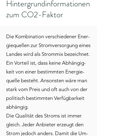
Hintergrundinformationen
zum CO2-Faktor
Die Kom­bi­na­ti­on ver­schie­de­ner En­er­
gie­quel­len zur Strom­ver­sor­gung ei­nes
Lan­des wird als Strom­mix be­zeich­net.
Ein Vor­teil ist, dass kei­ne Ab­hän­gig­
keit von ei­ner be­stimm­ten En­er­gie­
quel­le be­steht. An­sons­ten wä­re man
stark vom Preis und oft auch von der
po­li­tisch be­stimm­ten Ver­füg­bar­keit
ab­hän­gig.
Die Qua­li­tät des Stroms ist im­mer
gleich. Je­der An­bie­ter er­zeugt den
Strom je­doch an­ders. Da­mit die Um­